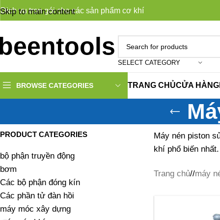
Dịch vụ trọn gói cho các sản phẩm cơ khí
Skip to main content
SELECT CATEGORY
TRANG CHỦ
CỬA HÀNG
BROWSE CATEGORIES
Máy
PRODUCT CATEGORIES
Máy nén piston sử 
khí phổ biến nhất.
bộ phận truyền động
bơm
Trang chủ
/
máy né
Các bộ phận đóng kín
Các phần tử đàn hồi
máy móc xây dựng