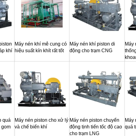
piston
Máy nén khí mê cung có
Máy nén khí piston di
Máy 
áp khí
hiệu suất kín khít rất tốt
động cho trạm CNG
thống
khoa
o quá
Máy nén piston cho xử lý
Máy nén piston chuyển
Máy 
u gom
và chế biến khí
động tịnh tiến tốc độ cao
quá t
cho trạm LNG