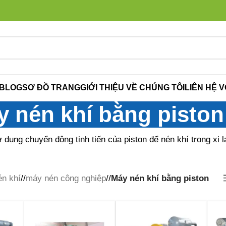
BLOG
SƠ ĐỒ TRANG
GIỚI THIỆU VỀ CHÚNG TÔI
LIÊN HỆ V
 nén khí bằng piston
dụng chuyển động tịnh tiến của piston để nén khí trong xi la
n khí
/
máy nén công nghiệp
/
Máy nén khí bằng piston