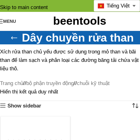
Tiếng Việt
Skip to main content
MENU
Dây chuyền rửa than
Xích rửa than chủ yếu được sử dụng trong mỏ than và bãi
than để làm sạch và phân loại các đường băng tải chứa vật
liệu thô.
Trang chủ
/
bộ phận truyền động
/
chuỗi kỹ thuật
Hiển thị kết quả duy nhất
Show sidebar