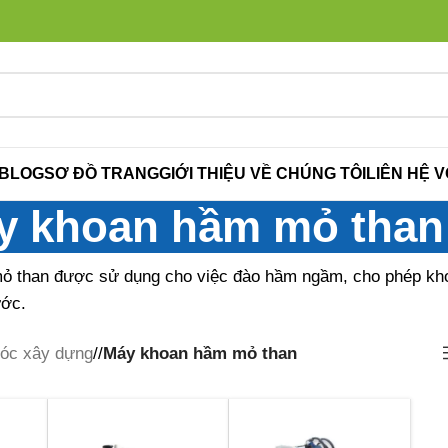
BLOG
SƠ ĐỒ TRANG
GIỚI THIỆU VỀ CHÚNG TÔI
LIÊN HỆ V
y khoan hầm mỏ than
 than được sử dụng cho việc đào hầm ngầm, cho phép kho
ước.
óc xây dựng
/
Máy khoan hầm mỏ than