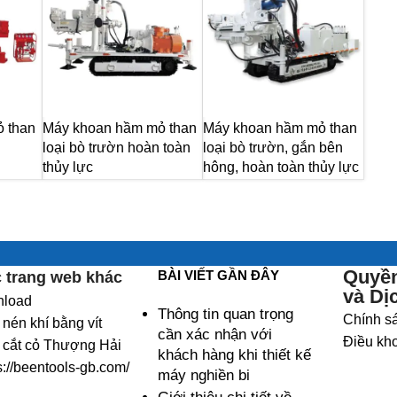
 than
Máy khoan hầm mỏ than
Máy khoan hầm mỏ than
loại bò trườn hoàn toàn
loại bò trườn, gắn bên
thủy lực
hông, hoàn toàn thủy lực
Quyền
BÀI VIẾT GẦN ĐÂY
 trang web khác
và Dị
nload
Thông tin quan trọng
Chính s
nén khí bằng vít
cần xác nhận với
Điều kho
 cắt cỏ Thượng Hải
khách hàng khi thiết kế
s://beentools-gb.com/
máy nghiền bi