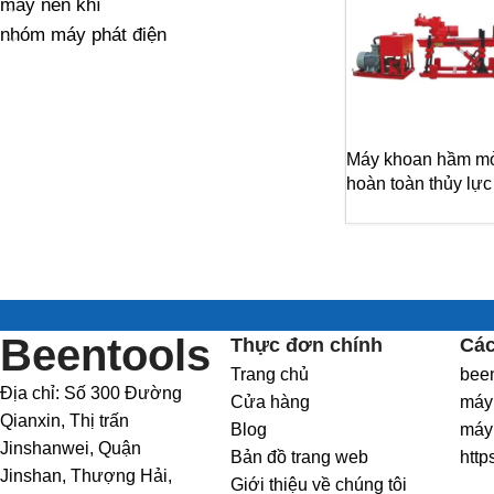
máy nén khí
nhóm máy phát điện
Máy khoan hầm mỏ
hoàn toàn thủy lực
Beentools
Thực đơn chính
Các
Trang chủ
bee
Địa chỉ: Số 300 Đường
Cửa hàng
máy 
Qianxin, Thị trấn
Blog
máy
Jinshanwei, Quận
Bản đồ trang web
http
Jinshan, Thượng Hải,
Giới thiệu về chúng tôi