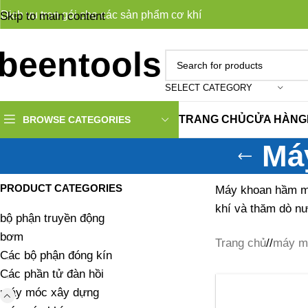
Dịch vụ trọn gói cho các sản phẩm cơ khí
Skip to main content
SELECT CATEGORY
TRANG CHỦ
CỬA HÀNG
BROWSE CATEGORIES
Má
PRODUCT CATEGORIES
Máy khoan hầm mỏ
khí và thăm dò n
bộ phận truyền động
bơm
Trang chủ
/
máy m
Các bộ phận đóng kín
Các phần tử đàn hồi
máy móc xây dựng