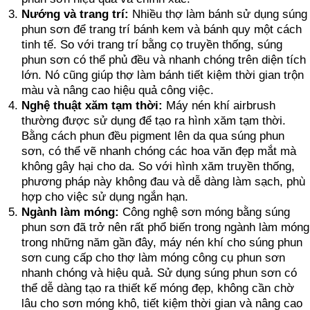
Nướng và trang trí:
Nhiều thợ làm bánh sử dụng súng
phun sơn để trang trí bánh kem và bánh quy một cách
tinh tế. So với trang trí bằng cọ truyền thống, súng
phun sơn có thể phủ đều và nhanh chóng trên diện tích
lớn. Nó cũng giúp thợ làm bánh tiết kiệm thời gian trộn
màu và nâng cao hiệu quả công việc.
Nghệ thuật xăm tạm thời:
Máy nén khí airbrush
thường được sử dụng để tạo ra hình xăm tạm thời.
Bằng cách phun đều pigment lên da qua súng phun
sơn, có thể vẽ nhanh chóng các hoa văn đẹp mắt mà
không gây hại cho da. So với hình xăm truyền thống,
phương pháp này không đau và dễ dàng làm sạch, phù
hợp cho việc sử dụng ngắn hạn.
Ngành làm móng:
Công nghệ sơn móng bằng súng
phun sơn đã trở nên rất phổ biến trong ngành làm móng
trong những năm gần đây, máy nén khí cho súng phun
sơn cung cấp cho thợ làm móng công cụ phun sơn
nhanh chóng và hiệu quả. Sử dụng súng phun sơn có
thể dễ dàng tạo ra thiết kế móng đẹp, không cần chờ
lâu cho sơn móng khô, tiết kiệm thời gian và nâng cao