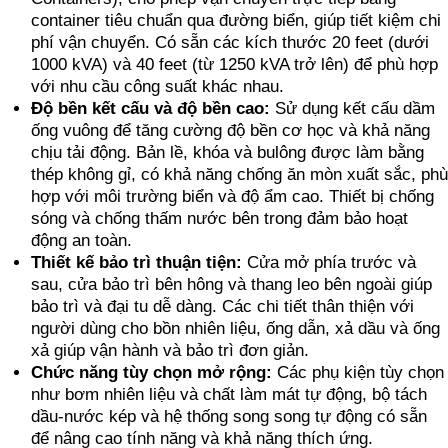
container tiêu chuẩn qua đường biển, giúp tiết kiệm chi
phí vận chuyển. Có sẵn các kích thước 20 feet (dưới
1000 kVA) và 40 feet (từ 1250 kVA trở lên) để phù hợp
với nhu cầu công suất khác nhau.
Độ bền kết cấu và độ bền cao:
Sử dụng kết cấu dầm
ống vuông để tăng cường độ bền cơ học và khả năng
chịu tải động. Bản lề, khóa và bulông được làm bằng
thép không gỉ, có khả năng chống ăn mòn xuất sắc, phù
hợp với môi trường biển và độ ẩm cao. Thiết bị chống
sóng và chống thấm nước bên trong đảm bảo hoạt
động an toàn.
Thiết kế bảo trì thuận tiện:
Cửa mở phía trước và
sau, cửa bảo trì bên hông và thang leo bên ngoài giúp
bảo trì và đại tu dễ dàng. Các chi tiết thân thiện với
người dùng cho bồn nhiên liệu, ống dẫn, xả dầu và ống
xả giúp vận hành và bảo trì đơn giản.
Chức năng tùy chọn mở rộng:
Các phụ kiện tùy chọn
như bơm nhiên liệu và chất làm mát tự động, bộ tách
dầu-nước kép và hệ thống song song tự động có sẵn
để nâng cao tính năng và khả năng thích ứng.