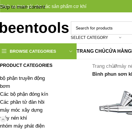
Dịch vụ trọn gói cho các sản phẩm cơ khí
Skip to main content
SELECT CATEGORY
TRANG CHỦ
CỬA HÀNG
BROWSE CATEGORIES
PRODUCT CATEGORIES
Trang chủ
/
máy né
Bình phun sơn kh
bộ phận truyền động
bơm
Các bộ phận đóng kín
Các phần tử đàn hồi
máy móc xây dựng
máy nén khí
nhóm máy phát điện