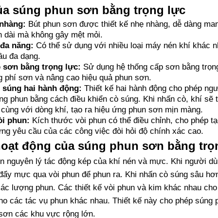
ủa súng phun sơn bằng trọng lực
 nhàng:
Bút phun sơn được thiết kế nhẹ nhàng, dễ dàng man
an dài mà không gây mệt mỏi.
đa năng:
Có thể sử dụng với nhiều loại máy nén khí khác 
ầu đa dạng.
 sơn bằng trọng lực:
Sử dụng hệ thống cấp sơn bằng trọn
g phí sơn và nâng cao hiệu quả phun sơn.
 súng hai hành động:
Thiết kế hai hành động cho phép ngư
ng phun bằng cách điều khiển cò súng. Khi nhấn cò, khí sẽ t
cùng với dòng khí, tạo ra hiệu ứng phun sơn mịn màng.
òi phun:
Kích thước vòi phun có thể điều chỉnh, cho phép t
ng yêu cầu của các công việc đòi hỏi độ chính xác cao.
hoạt động của súng phun sơn bằng trọ
n nguyên lý tác động kép của khí nén và mực. Khi người dù
 đẩy mực qua vòi phun để phun ra. Khi nhấn cò súng sâu hơ
xác lượng phun. Các thiết kế vòi phun và kim khác nhau ch
cho các tác vụ phun khác nhau. Thiết kế này cho phép súng
c sơn các khu vực rộng lớn.