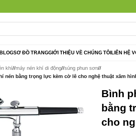
BLOG
SƠ ĐỒ TRANG
GIỚI THIỆU VỀ CHÚNG TÔI
LIÊN HỆ V
n khí
/
máy nén khí di động
/
súng phun sơn
/
í nén bằng trọng lực kèm cờ lê cho nghệ thuật xăm hìn
Bình p
bằng t
cho ng