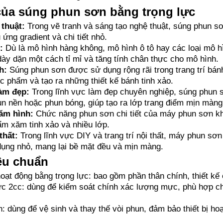
ủa súng phun sơn bằng trọng lực
 thuật:
Trong vẽ tranh và sáng tạo nghệ thuật, súng phun 
ứng gradient và chi tiết nhỏ.
:
Dù là mô hình hàng không, mô hình ô tô hay các loại mô h
ày dặn một cách tỉ mỉ và tăng tính chân thực cho mô hình.
h:
Súng phun sơn được sử dụng rộng rãi trong trang trí bánh
 phẩm và tạo ra những thiết kế bánh tinh xảo.
àm đẹp:
Trong lĩnh vực làm đẹp chuyên nghiệp, súng phun 
 nền hoặc phun bóng, giúp tạo ra lớp trang điểm mịn màng v
ăm hình:
Chức năng phun sơn chi tiết của máy phun sơn kh
m xăm tinh xảo và nhiều lớp.
thất:
Trong lĩnh vực DIY và trang trí nội thất, máy phun sơ
ụng nhỏ, mang lại bề mặt đều và mịn màng.
êu chuẩn
hoạt động bằng trọng lực: bao gồm phần thân chính, thiết k
 2cc: dùng để kiểm soát chính xác lượng mực, phù hợp cho
: dùng để vệ sinh và thay thế vòi phun, đảm bảo thiết bị hoạ