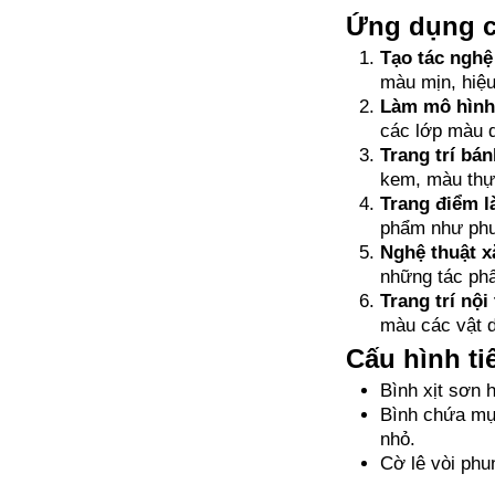
Ứng dụng c
Tạo tác nghệ
màu mịn, hiệu 
Làm mô hình
các lớp màu d
Trang trí bán
kem, màu thực
Trang điểm l
phẩm như phun
Nghệ thuật x
những tác phẩ
Trang trí nội 
màu các vật d
Cấu hình ti
Bình xịt sơn 
Bình chứa mực
nhỏ.
Cờ lê vòi phun