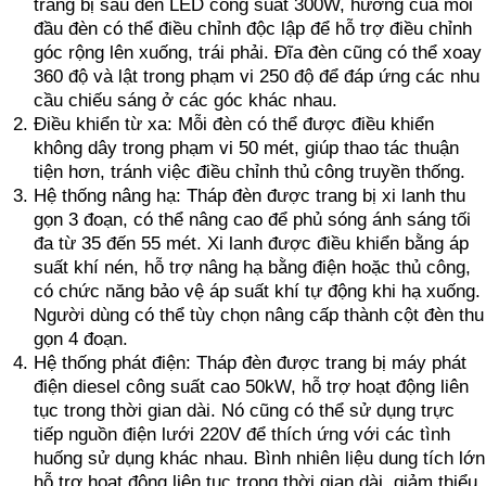
trang bị sáu đèn LED công suất 300W, hướng của mỗi
đầu đèn có thể điều chỉnh độc lập để hỗ trợ điều chỉnh
góc rộng lên xuống, trái phải. Đĩa đèn cũng có thể xoay
360 độ và lật trong phạm vi 250 độ để đáp ứng các nhu
cầu chiếu sáng ở các góc khác nhau.
Điều khiển từ xa: Mỗi đèn có thể được điều khiển
không dây trong phạm vi 50 mét, giúp thao tác thuận
tiện hơn, tránh việc điều chỉnh thủ công truyền thống.
Hệ thống nâng hạ: Tháp đèn được trang bị xi lanh thu
gọn 3 đoạn, có thể nâng cao để phủ sóng ánh sáng tối
đa từ 35 đến 55 mét. Xi lanh được điều khiển bằng áp
suất khí nén, hỗ trợ nâng hạ bằng điện hoặc thủ công,
có chức năng bảo vệ áp suất khí tự động khi hạ xuống.
Người dùng có thể tùy chọn nâng cấp thành cột đèn thu
gọn 4 đoạn.
Hệ thống phát điện: Tháp đèn được trang bị máy phát
điện diesel công suất cao 50kW, hỗ trợ hoạt động liên
tục trong thời gian dài. Nó cũng có thể sử dụng trực
tiếp nguồn điện lưới 220V để thích ứng với các tình
huống sử dụng khác nhau. Bình nhiên liệu dung tích lớn
hỗ trợ hoạt động liên tục trong thời gian dài, giảm thiểu