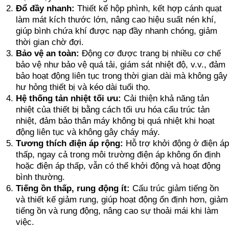
Đổ đầy nhanh:
Thiết kế hộp phình, kết hợp cánh quạt
làm mát kích thước lớn, nâng cao hiệu suất nén khí,
giúp bình chứa khí được nạp đầy nhanh chóng, giảm
thời gian chờ đợi.
Bảo vệ an toàn:
Động cơ được trang bị nhiều cơ chế
bảo vệ như bảo vệ quá tải, giám sát nhiệt độ, v.v., đảm
bảo hoạt động liên tục trong thời gian dài mà không gây
hư hỏng thiết bị và kéo dài tuổi thọ.
Hệ thống tản nhiệt tối ưu:
Cải thiện khả năng tản
nhiệt của thiết bị bằng cách tối ưu hóa cấu trúc tản
nhiệt, đảm bảo thân máy không bị quá nhiệt khi hoạt
động liên tục và không gây cháy máy.
Tương thích điện áp rộng:
Hỗ trợ khởi động ở điện áp
thấp, ngay cả trong môi trường điện áp không ổn định
hoặc điện áp thấp, vẫn có thể khởi động và hoạt động
bình thường.
Tiếng ồn thấp, rung động ít:
Cấu trúc giảm tiếng ồn
và thiết kế giảm rung, giúp hoạt động ổn định hơn, giảm
tiếng ồn và rung động, nâng cao sự thoải mái khi làm
việc.