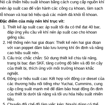
Nó cải thiện hiệu suất khoan bằng cách cung cấp nguồn khí
nén áp suất cao để vận hành các công cụ khoan, làm sạch
lỗ khoan và loại bỏ hiệu quả các mảnh đá khỏi lỗ khoan.
Đặc điểm của máy nén khí trục vít:
Thiết kế áp suất cao: áp suất tối đa có thể đạt 40 bar,
đáp ứng yêu cầu về khí nén áp suất cao cho khoan
giếng sâu.
Hệ thống nén hai giai đoạn: Thiết kế nén hai giai đoạn
với van poppet đảm bảo lưu lượng khí ổn định và nâng
cao hiệu suất nén.
Cấu trúc chắc chắn: Sử dụng thiết kế chịu tải nặng,
trang bị bạc đạn SKF, tăng cường độ bền và độ tin cậy
của thiết bị, thích ứng với môi trường khoan khắc
nghiệt.
Động cơ hiệu suất cao: Kết hợp với động cơ diesel của
các thương hiệu nổi tiếng như Yuchai, Cummins, cung
cấp công suất mạnh mẽ để đảm bảo hoạt động ổn định
của thiết bị dưới tải nặng và tối ưu hóa hiệu suất nhiên
liệu.
Chuyển đổi chế độ làm việc kép: Người dùng có thể