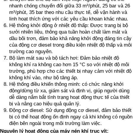
nhanh chóng chuyển đổi giữa 33 m³/phút, 25 bar và 26
m³/phút, 35 bar theo nhu cầu thực tế, dễ vận hành và
linh hoạt thích ứng với các yêu cầu khoan khác nhau.
Hệ thống khởi động ở nhiệt độ thấp: Được trang bị bộ
sưởi nhiên liệu, thông qua tuần hoàn chất làm mát và
dầu bôi trơn, đảm bảo khả năng khởi động đáng tin cậy
của động cơ diesel trong điều kiện nhiệt độ thấp và môi
trường cao nguyên.
Bộ làm mát sau và bộ tách hơi: Đảm bảo nhiệt độ
không khí ra không cao hơn 15 °C so với nhiệt độ môi
trường, phù hợp cho các thiết bị nhạy cảm với nhiệt độ
không khí vào, như bộ tăng áp.
Hệ thống điều khiển thông minh: có chức năng khởi
động/dừng từ xa, giám sát và định vị, giúp người dùng
dễ dàng nắm bắt tình trạng hoạt động thực tế của thiết
bị và nâng cao hiệu quả quản lý.
Động cơ diesel: Sử dụng động cơ diesel, đảm bảo thiết
bị có thể hoạt động ổn định ngay cả khi không có nguồn
điện bên ngoài trong môi trường làm việc.
Nguyên lý hoạt động của máy nén khí trục vít: