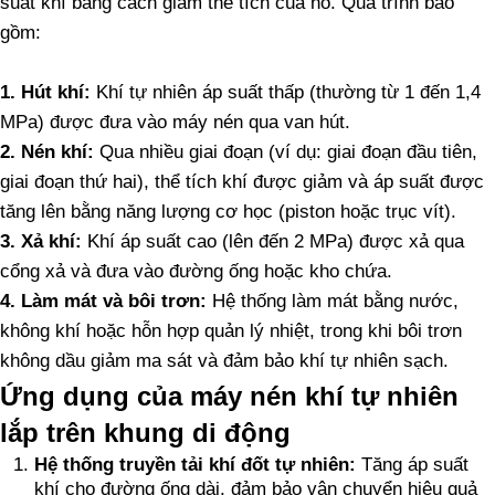
suất khí bằng cách giảm thể tích của nó. Quá trình bao
gồm:
1. Hút khí:
Khí tự nhiên áp suất thấp (thường từ 1 đến 1,4
MPa) được đưa vào máy nén qua van hút.
2. Nén khí:
Qua nhiều giai đoạn (ví dụ: giai đoạn đầu tiên,
giai đoạn thứ hai), thể tích khí được giảm và áp suất được
tăng lên bằng năng lượng cơ học (piston hoặc trục vít).
3. Xả khí:
Khí áp suất cao (lên đến 2 MPa) được xả qua
cổng xả và đưa vào đường ống hoặc kho chứa.
4. Làm mát và bôi trơn:
Hệ thống làm mát bằng nước,
không khí hoặc hỗn hợp quản lý nhiệt, trong khi bôi trơn
không dầu giảm ma sát và đảm bảo khí tự nhiên sạch.
Ứng dụng của máy nén khí tự nhiên
lắp trên khung di động
Hệ thống truyền tải khí đốt tự nhiên:
Tăng áp suất
khí cho đường ống dài, đảm bảo vận chuyển hiệu quả